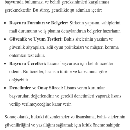
başvuruda bulunması ve belirli gereksinimleri karşılaması
gerekmektedir. Bu süreç, genellikle şu adımları içerir:
Başvuru Formları ve Belgeler:
Şirketin yapısını, sahiplerini,
mali durumunu ve iş planını detaylandıran belgeler hazırlanır.
Güvenlik ve Uyum Testleri:
Bahis sitelerinin yazılım ve
güvenlik altyapıları, adil oyun politikaları ve müşteri koruma
önlemleri test edilir.
Başvuru Ücretleri:
Lisans başvurusu için belirli ücretler
ödenir. Bu ücretler, lisansın türüne ve kapsamına göre
değişebilir.
Denetimler ve Onay Süreci:
Lisans veren kurumlar,
başvuruları değerlendirir ve gerekli denetimleri yaparak lisans
verilip verilmeyeceğine karar verir.
Sonuç olarak, hukuki düzenlemeler ve lisanslama, bahis sitelerinin
güvenilirliğini ve yasallığını sağlamak için kritik öneme sahiptir.