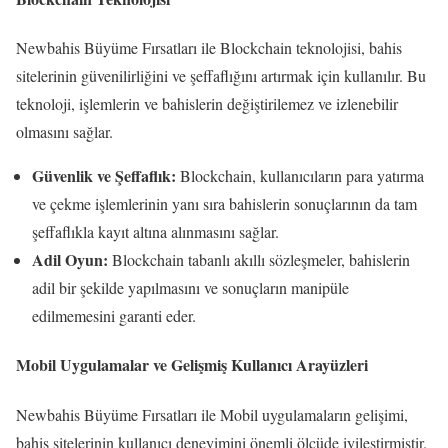
Newbahis Büyüme Fırsatları ile Blockchain teknolojisi, bahis
sitelerinin güvenilirliğini ve şeffaflığını artırmak için kullanılır. Bu
teknoloji, işlemlerin ve bahislerin değiştirilemez ve izlenebilir
olmasını sağlar.
Güvenlik ve Şeffaflık:
Blockchain, kullanıcıların para yatırma
ve çekme işlemlerinin yanı sıra bahislerin sonuçlarının da tam
şeffaflıkla kayıt altına alınmasını sağlar.
Adil Oyun:
Blockchain tabanlı akıllı sözleşmeler, bahislerin
adil bir şekilde yapılmasını ve sonuçların manipüle
edilmemesini garanti eder.
Mobil Uygulamalar ve Gelişmiş Kullanıcı Arayüzleri
Newbahis Büyüme Fırsatları ile Mobil uygulamaların gelişimi,
bahis sitelerinin kullanıcı deneyimini önemli ölçüde iyileştirmiştir.