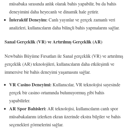
müsabaka sırasında anlık olarak bahis yapabilir, bu da bahis
deneyimini daha heyecanlı ve dinamik hale getirir.
İnteraktif Deneyim:
Canlı yayınlar ve gerçek zamanlı veri
analizleri, kullanıcıların daha bilinçli bahis yapmalarını sağlar.
Sanal Gerçeklik (VR) ve Artırılmış Gerçeklik (AR)
Newbahis Büyüme Fırsatları ile Sanal gerçeklik (VR) ve artırılmış
gerçeklik (AR) teknolojileri, kullanıcıların daha etkileşimli ve
immersive bir bahis deneyimi yaşamasını sağlar.
VR Casino Deneyimi:
Kullanıcılar, VR teknolojisi sayesinde
gerçek bir casino ortamında bulunuyormuş gibi bahis
yapabilirler.
AR Spor Bahisleri:
AR teknolojisi, kullanıcıların canlı spor
müsabakalarını izlerken ekran üzerinde ekstra bilgiler ve bahis
seçenekleri görmelerini sağlar.