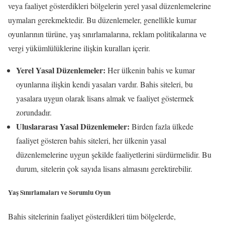
veya faaliyet gösterdikleri bölgelerin yerel yasal düzenlemelerine
uymaları gerekmektedir. Bu düzenlemeler, genellikle kumar
oyunlarının türüne, yaş sınırlamalarına, reklam politikalarına ve
vergi yükümlülüklerine ilişkin kuralları içerir.
Yerel Yasal Düzenlemeler:
Her ülkenin bahis ve kumar
oyunlarına ilişkin kendi yasaları vardır. Bahis siteleri, bu
yasalara uygun olarak lisans almak ve faaliyet göstermek
zorundadır.
Uluslararası Yasal Düzenlemeler:
Birden fazla ülkede
faaliyet gösteren bahis siteleri, her ülkenin yasal
düzenlemelerine uygun şekilde faaliyetlerini sürdürmelidir. Bu
durum, sitelerin çok sayıda lisans almasını gerektirebilir.
Yaş Sınırlamaları ve Sorumlu Oyun
Bahis sitelerinin faaliyet gösterdikleri tüm bölgelerde,