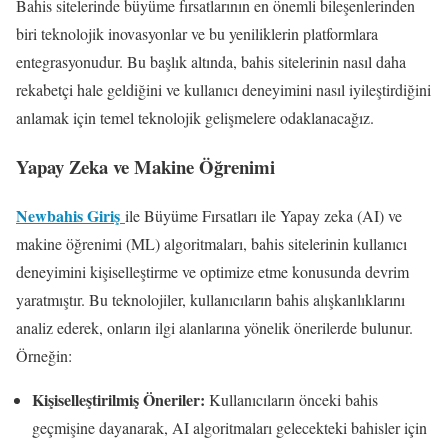
Bahis sitelerinde büyüme fırsatlarının en önemli bileşenlerinden
biri teknolojik inovasyonlar ve bu yeniliklerin platformlara
entegrasyonudur. Bu başlık altında, bahis sitelerinin nasıl daha
rekabetçi hale geldiğini ve kullanıcı deneyimini nasıl iyileştirdiğini
anlamak için temel teknolojik gelişmelere odaklanacağız.
Yapay Zeka ve Makine Öğrenimi
Newbahis Giriş
ile Büyüme Fırsatları ile Yapay zeka (AI) ve
makine öğrenimi (ML) algoritmaları, bahis sitelerinin kullanıcı
deneyimini kişiselleştirme ve optimize etme konusunda devrim
yaratmıştır. Bu teknolojiler, kullanıcıların bahis alışkanlıklarını
analiz ederek, onların ilgi alanlarına yönelik önerilerde bulunur.
Örneğin:
Kişiselleştirilmiş Öneriler:
Kullanıcıların önceki bahis
geçmişine dayanarak, AI algoritmaları gelecekteki bahisler için