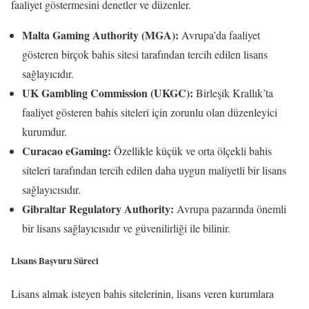
faaliyet göstermesini denetler ve düzenler.
Malta Gaming Authority (MGA):
Avrupa’da faaliyet
gösteren birçok bahis sitesi tarafından tercih edilen lisans
sağlayıcıdır.
UK Gambling Commission (UKGC):
Birleşik Krallık’ta
faaliyet gösteren bahis siteleri için zorunlu olan düzenleyici
kurumdur.
Curacao eGaming:
Özellikle küçük ve orta ölçekli bahis
siteleri tarafından tercih edilen daha uygun maliyetli bir lisans
sağlayıcısıdır.
Gibraltar Regulatory Authority:
Avrupa pazarında önemli
bir lisans sağlayıcısıdır ve güvenilirliği ile bilinir.
Lisans Başvuru Süreci
Lisans almak isteyen bahis sitelerinin, lisans veren kurumlara