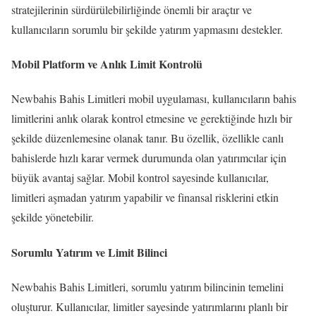
stratejilerinin sürdürülebilirliğinde önemli bir araçtır ve
kullanıcıların sorumlu bir şekilde yatırım yapmasını destekler.
Mobil Platform ve Anlık Limit Kontrolü
Newbahis Bahis Limitleri mobil uygulaması, kullanıcıların bahis
limitlerini anlık olarak kontrol etmesine ve gerektiğinde hızlı bir
şekilde düzenlemesine olanak tanır. Bu özellik, özellikle canlı
bahislerde hızlı karar vermek durumunda olan yatırımcılar için
büyük avantaj sağlar. Mobil kontrol sayesinde kullanıcılar,
limitleri aşmadan yatırım yapabilir ve finansal risklerini etkin
şekilde yönetebilir.
Sorumlu Yatırım ve Limit Bilinci
Newbahis Bahis Limitleri, sorumlu yatırım bilincinin temelini
oluşturur. Kullanıcılar, limitler sayesinde yatırımlarını planlı bir