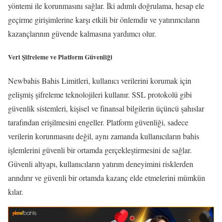
yöntemi ile korunmasını sağlar. İki adımlı doğrulama, hesap ele
geçirme girişimlerine karşı etkili bir önlemdir ve yatırımcıların
kazançlarının güvende kalmasına yardımcı olur.
Veri Şifreleme ve Platform Güvenliği
Newbahis Bahis Limitleri, kullanıcı verilerini korumak için
gelişmiş şifreleme teknolojileri kullanır. SSL protokolü gibi
güvenlik sistemleri, kişisel ve finansal bilgilerin üçüncü şahıslar
tarafından erişilmesini engeller. Platform güvenliği, sadece
verilerin korunmasını değil, aynı zamanda kullanıcıların bahis
işlemlerini güvenli bir ortamda gerçekleştirmesini de sağlar.
Güvenli altyapı, kullanıcıların yatırım deneyimini risklerden
arındırır ve güvenli bir ortamda kazanç elde etmelerini mümkün
kılar.