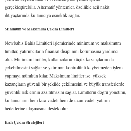
gerçekleştirebilir. Alternatif yöntemler, özellikle acil nakit
ihtiyaçlarında kullanıcıya esneklik sağlar.
Minimum ve Maksimum Çekim Limitleri
Newbahis Bahis Limitleri işlemlerinde minimum ve maksimum
limitler, yatırımcıların finansal disiplinini korumasına yardımcı
olur. Minimum limitler, kullanıcıların küçük kazançlarını da
çekebilmesini sağlar ve yatırımın kontrolünü kaybetmeden işlem
yapmayı mümkün kılar. Maksimum limitler ise, yüksek
kazançların güvenli bir şekilde çekilmesini ve büyük transferlerde
güvenlik risklerinin azaltılmasını sağlar. Limitlerin doğru yönetimi,
kullanıcıların hem kısa vadeli hem de uzun vadeli yatırım
hedeflerine ulaşmasına destek olur.
Hızlı Çekim Stratejileri