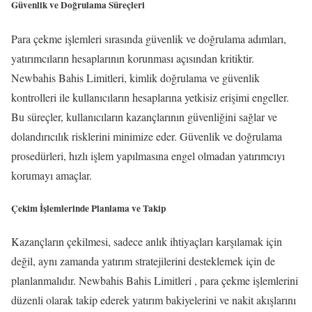
Güvenlik ve Doğrulama Süreçleri
Para çekme işlemleri sırasında güvenlik ve doğrulama adımları,
yatırımcıların hesaplarının korunması açısından kritiktir.
Newbahis Bahis Limitleri, kimlik doğrulama ve güvenlik
kontrolleri ile kullanıcıların hesaplarına yetkisiz erişimi engeller.
Bu süreçler, kullanıcıların kazançlarının güvenliğini sağlar ve
dolandırıcılık risklerini minimize eder. Güvenlik ve doğrulama
prosedürleri, hızlı işlem yapılmasına engel olmadan yatırımcıyı
korumayı amaçlar.
Çekim İşlemlerinde Planlama ve Takip
Kazançların çekilmesi, sadece anlık ihtiyaçları karşılamak için
değil, aynı zamanda yatırım stratejilerini desteklemek için de
planlanmalıdır. Newbahis Bahis Limitleri , para çekme işlemlerini
düzenli olarak takip ederek yatırım bakiyelerini ve nakit akışlarını