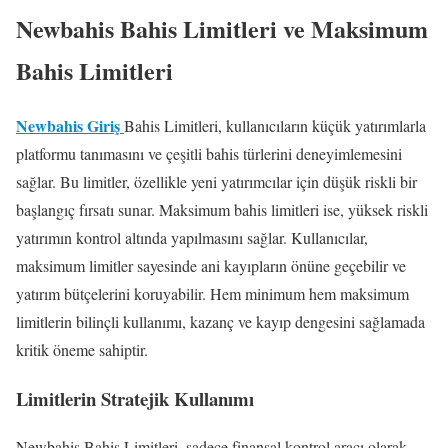
Newbahis Bahis Limitleri ve Maksimum
Bahis Limitleri
Newbahis Giriş
Bahis Limitleri, kullanıcıların küçük yatırımlarla
platformu tanımasını ve çeşitli bahis türlerini deneyimlemesini
sağlar. Bu limitler, özellikle yeni yatırımcılar için düşük riskli bir
başlangıç fırsatı sunar. Maksimum bahis limitleri ise, yüksek riskli
yatırımın kontrol altında yapılmasını sağlar. Kullanıcılar,
maksimum limitler sayesinde ani kayıpların önüne geçebilir ve
yatırım bütçelerini koruyabilir. Hem minimum hem maksimum
limitlerin bilinçli kullanımı, kazanç ve kayıp dengesini sağlamada
kritik öneme sahiptir.
Limitlerin Stratejik Kullanımı
Newbahis Bahis Limitleri, sadece finansal kontrol aracı olarak