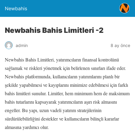
Newbahis
Newbahis Bahis Limitleri -2
admin
8 ay önce
Newbahis Bahis Limitleri, yatırımcıların finansal kontrolünü
sağlamak ve riskleri yönetmek için belirlenen sınırları ifade eder.
Newbahis platformunda, kullanıcıların yatırımlarını planlı bir
şekilde yapabilmesi ve kayıplarını minimize edebilmesi için farklı
bahis limitleri sunulur. Limitler, hem minimum hem de maksimum
bahis tutarlarını kapsayarak yatırımcıların aşırı risk almasını
engeller. Bu yapı, uzun vadeli yatırım stratejilerinin
sürdürülebilirliğini destekler ve kullanıcıların bilinçli kararlar
almasına yardımcı olur.