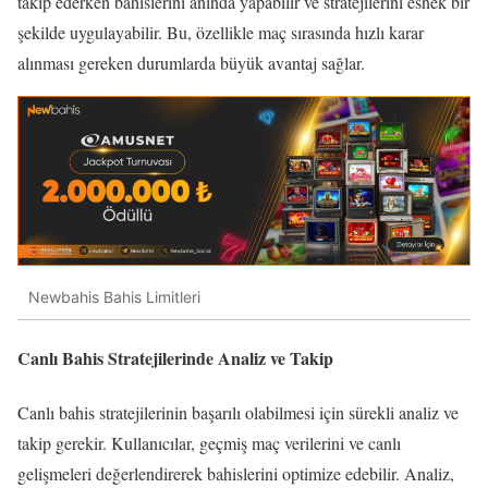
takip ederken bahislerini anında yapabilir ve stratejilerini esnek bir
şekilde uygulayabilir. Bu, özellikle maç sırasında hızlı karar
alınması gereken durumlarda büyük avantaj sağlar.
Newbahis Bahis Limitleri
Canlı Bahis Stratejilerinde Analiz ve Takip
Canlı bahis stratejilerinin başarılı olabilmesi için sürekli analiz ve
takip gerekir. Kullanıcılar, geçmiş maç verilerini ve canlı
gelişmeleri değerlendirerek bahislerini optimize edebilir. Analiz,