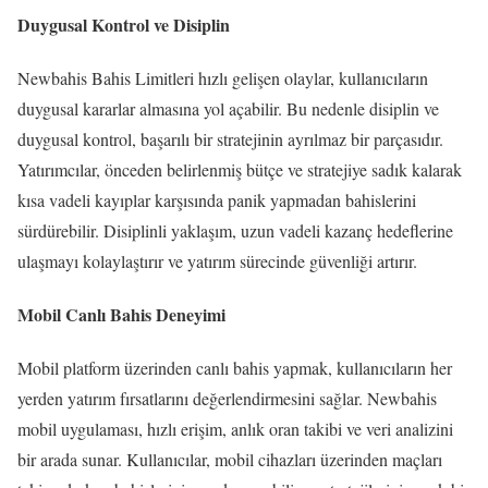
Duygusal Kontrol ve Disiplin
Newbahis Bahis Limitleri hızlı gelişen olaylar, kullanıcıların
duygusal kararlar almasına yol açabilir. Bu nedenle disiplin ve
duygusal kontrol, başarılı bir stratejinin ayrılmaz bir parçasıdır.
Yatırımcılar, önceden belirlenmiş bütçe ve stratejiye sadık kalarak
kısa vadeli kayıplar karşısında panik yapmadan bahislerini
sürdürebilir. Disiplinli yaklaşım, uzun vadeli kazanç hedeflerine
ulaşmayı kolaylaştırır ve yatırım sürecinde güvenliği artırır.
Mobil Canlı Bahis Deneyimi
Mobil platform üzerinden canlı bahis yapmak, kullanıcıların her
yerden yatırım fırsatlarını değerlendirmesini sağlar. Newbahis
mobil uygulaması, hızlı erişim, anlık oran takibi ve veri analizini
bir arada sunar. Kullanıcılar, mobil cihazları üzerinden maçları