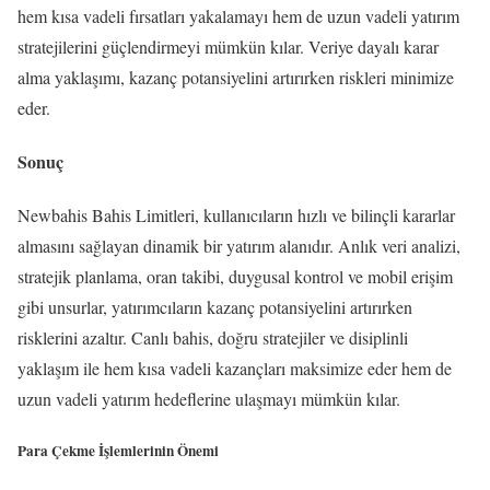
hem kısa vadeli fırsatları yakalamayı hem de uzun vadeli yatırım
stratejilerini güçlendirmeyi mümkün kılar. Veriye dayalı karar
alma yaklaşımı, kazanç potansiyelini artırırken riskleri minimize
eder.
Sonuç
Newbahis Bahis Limitleri, kullanıcıların hızlı ve bilinçli kararlar
almasını sağlayan dinamik bir yatırım alanıdır. Anlık veri analizi,
stratejik planlama, oran takibi, duygusal kontrol ve mobil erişim
gibi unsurlar, yatırımcıların kazanç potansiyelini artırırken
risklerini azaltır. Canlı bahis, doğru stratejiler ve disiplinli
yaklaşım ile hem kısa vadeli kazançları maksimize eder hem de
uzun vadeli yatırım hedeflerine ulaşmayı mümkün kılar.
Para Çekme İşlemlerinin Önemi