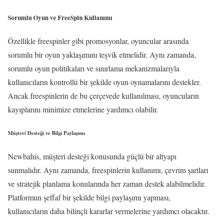
Sorumlu Oyun ve FreeSpin Kullanımı
Özellikle freespinler gibi promosyonlar, oyuncular arasında
sorumlu bir oyun yaklaşımını teşvik etmelidir. Aynı zamanda,
sorumlu oyun politikaları ve sınırlama mekanizmalarıyla
kullanıcıların kontrollü bir şekilde oyun oynamalarını destekler.
Ancak freespinlerin de bu çerçevede kullanılması, oyuncuların
kayıplarını minimize etmelerine yardımcı olabilir.
Müşteri Desteği ve Bilgi Paylaşımı
Newbahis, müşteri desteği konusunda güçlü bir altyapı
sunmalıdır. Aynı zamanda, freespinlerin kullanımı, çevrim şartları
ve stratejik planlama konularında her zaman destek alabilmelidir.
Platformun şeffaf bir şekilde bilgi paylaşımı yapması,
kullanıcıların daha bilinçli kararlar vermelerine yardımcı olacaktır.