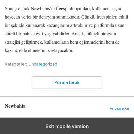
Sonuç olarak Newbahis’in freespinli oyunları, kullanıcılar için
heyecan verici bir deneyim sunmaktadır. Çünkü, freespinleri etkili
bir şekilde kullanarak kazançlarını artırabilir ve platformda uzun
süreli bir bahis keyfi yaşayabilirler. Ancak, bilinçli bir oyun
stratejisi geliştirmek, kullanıcıların hem eğlenmelerini hem de
kazanç elde etmelerini sağlayacaktır.
Kategoriler:
Uncategorized
Yorum bırak
Newbahis
Yukarı dön
Exit mobile version