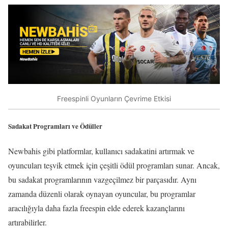
Freespinli Oyunların Çevrime Etkisi
Sadakat Programları ve Ödüller
Newbahis gibi platformlar, kullanıcı sadakatini artırmak ve
oyuncuları teşvik etmek için çeşitli ödül programları sunar. Ancak,
bu sadakat programlarının vazgeçilmez bir parçasıdır. Aynı
zamanda düzenli olarak oynayan oyuncular, bu programlar
aracılığıyla daha fazla freespin elde ederek kazançlarını
artırabilirler.