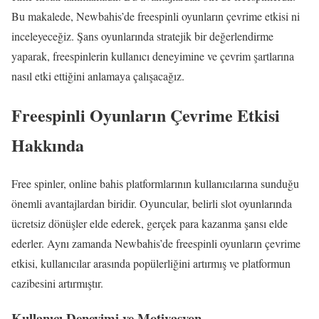
Bu makalede, Newbahis’de freespinli oyunların çevrime etkisi ni
inceleyeceğiz. Şans oyunlarında stratejik bir değerlendirme
yaparak, freespinlerin kullanıcı deneyimine ve çevrim şartlarına
nasıl etki ettiğini anlamaya çalışacağız.
Freespinli Oyunların Çevrime Etkisi
Hakkında
Free spinler, online bahis platformlarının kullanıcılarına sunduğu
önemli avantajlardan biridir. Oyuncular, belirli slot oyunlarında
ücretsiz dönüşler elde ederek, gerçek para kazanma şansı elde
ederler. Aynı zamanda Newbahis’de freespinli oyunların çevrime
etkisi, kullanıcılar arasında popülerliğini artırmış ve platformun
cazibesini artırmıştır.
Kullanıcı Deneyimi ve Motivasyon